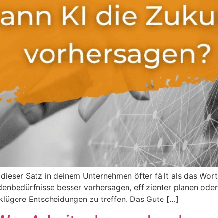
dieser Satz in deinem Unternehmen öfter fällt als das Wort
denbedürfnisse besser vorhersagen, effizienter planen oder
r, klügere Entscheidungen zu treffen. Das Gute […]