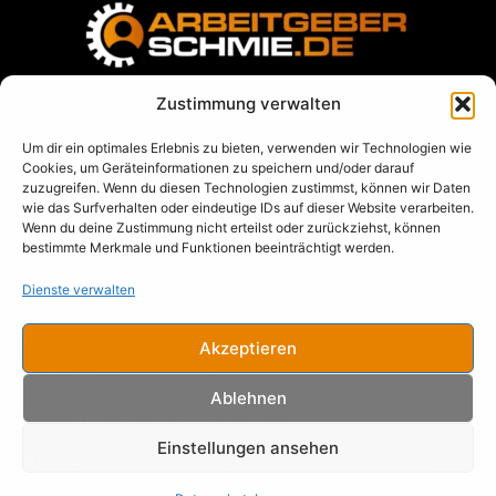
Zustimmung verwalten
Impressum
Um dir ein optimales Erlebnis zu bieten, verwenden wir Technologien wie
Datenschutz
Cookies, um Geräteinformationen zu speichern und/oder darauf
zuzugreifen. Wenn du diesen Technologien zustimmst, können wir Daten
AGB
wie das Surfverhalten oder eindeutige IDs auf dieser Website verarbeiten.
Wenn du deine Zustimmung nicht erteilst oder zurückziehst, können
Blog
bestimmte Merkmale und Funktionen beeinträchtigt werden.
➡️
Termin direkt buchen
Dienste verwalten
Lesbares / Hörbares
Akzeptieren
Buch:
Macht der Struktur
Ablehnen
Hörbuch:
Macht der der Struktur
Einstellungen ansehen
Report:
Wie man Arbeitgebermarken erschafft