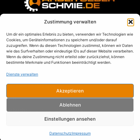
Zustimmung verwalten
Impressum
Um dir ein optimales Erlebnis zu bieten, verwenden wir Technologien wie
Datenschutz
Cookies, um Geräteinformationen zu speichern und/oder darauf
zuzugreifen. Wenn du diesen Technologien zustimmst, können wir Daten
AGB
wie das Surfverhalten oder eindeutige IDs auf dieser Website verarbeiten.
Wenn du deine Zustimmung nicht erteilst oder zurückziehst, können
Blog
bestimmte Merkmale und Funktionen beeinträchtigt werden.
➡️
Termin direkt buchen
Dienste verwalten
Lesbares / Hörbares
Akzeptieren
Buch:
Macht der Struktur
Ablehnen
Hörbuch:
Macht der der Struktur
Einstellungen ansehen
Report:
Wie man Arbeitgebermarken erschafft
Datenschutz
Impressum