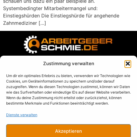
schauen uns dazu ein paar Beispiele an.
Systembedingter Mitarbeitermangel und:
Einstiegshürden Die Einstiegshürde für angehende
Zahnmediziner […]
Zustimmung verwalten
Impressum
Um dir ein optimales Erlebnis zu bieten, verwenden wir Technologien wie
Datenschutz
Cookies, um Geräteinformationen zu speichern und/oder darauf
zuzugreifen. Wenn du diesen Technologien zustimmst, können wir Daten
AGB
wie das Surfverhalten oder eindeutige IDs auf dieser Website verarbeiten.
Wenn du deine Zustimmung nicht erteilst oder zurückziehst, können
Blog
bestimmte Merkmale und Funktionen beeinträchtigt werden.
➡️
Termin direkt buchen
Dienste verwalten
Lesbares / Hörbares
Akzeptieren