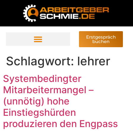
Erstgespräch
buchen
Schlagwort:
lehrer
Systembedingter
Mitarbeitermangel –
(unnötig) hohe
Einstiegshürden
produzieren den Engpass