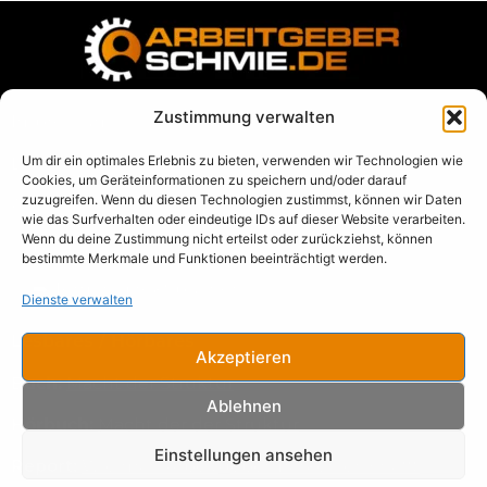
Zustimmung verwalten
Impressum
Um dir ein optimales Erlebnis zu bieten, verwenden wir Technologien wie
Datenschutz
Cookies, um Geräteinformationen zu speichern und/oder darauf
zuzugreifen. Wenn du diesen Technologien zustimmst, können wir Daten
AGB
wie das Surfverhalten oder eindeutige IDs auf dieser Website verarbeiten.
Wenn du deine Zustimmung nicht erteilst oder zurückziehst, können
Blog
bestimmte Merkmale und Funktionen beeinträchtigt werden.
➡️
Termin direkt buchen
Dienste verwalten
Lesbares / Hörbares
Akzeptieren
Buch:
Macht der Struktur
Ablehnen
Hörbuch:
Macht der der Struktur
Einstellungen ansehen
Report:
Wie man Arbeitgebermarken erschafft