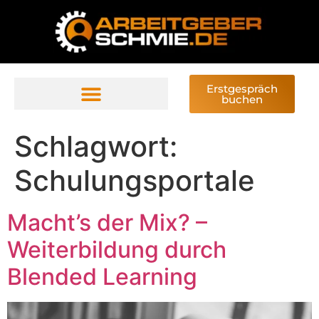
Erstgespräch
buchen
Schlagwort:
Schulungsportale
Macht’s der Mix? –
Weiterbildung durch
Blended Learning