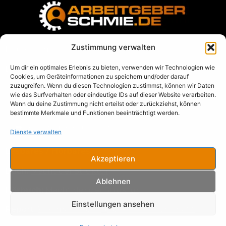
Zustimmung verwalten
Impressum
Um dir ein optimales Erlebnis zu bieten, verwenden wir Technologien wie
Datenschutz
Cookies, um Geräteinformationen zu speichern und/oder darauf
zuzugreifen. Wenn du diesen Technologien zustimmst, können wir Daten
AGB
wie das Surfverhalten oder eindeutige IDs auf dieser Website verarbeiten.
Wenn du deine Zustimmung nicht erteilst oder zurückziehst, können
Blog
bestimmte Merkmale und Funktionen beeinträchtigt werden.
➡️
Termin direkt buchen
Dienste verwalten
Lesbares / Hörbares
Akzeptieren
Buch:
Macht der Struktur
Ablehnen
Hörbuch:
Macht der der Struktur
Einstellungen ansehen
Report:
Wie man Arbeitgebermarken erschafft