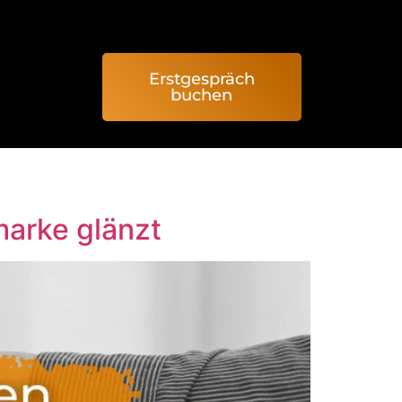
Erstgespräch
buchen
marke glänzt