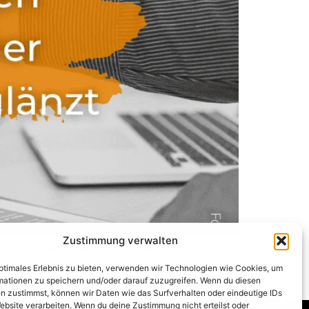
Zustimmung verwalten
 als man „#WeAreHiring“ twittern kann.
e Mitarbeitende zu locken, reicht das heute
optimales Erlebnis zu bieten, verwenden wir Technologien wie Cookies, um
, Remote-Arbeit […]
mationen zu speichern und/oder darauf zuzugreifen. Wenn du diesen
n zustimmst, können wir Daten wie das Surfverhalten oder eindeutige IDs
ebsite verarbeiten. Wenn du deine Zustimmung nicht erteilst oder