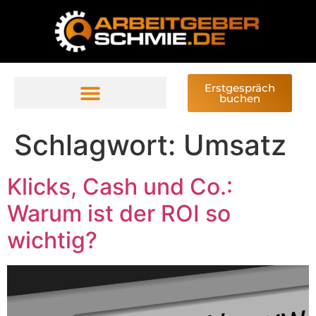
Erstgespräch
buchen
Schlagwort:
Umsatz
Klicks, Cash und Co.:
Warum ist der ROI so
wichtig?