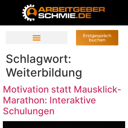
Erstgespräch
buchen
Schlagwort:
Weiterbildung
Motivation statt Mausklick-
Marathon: Interaktive
Schulungen