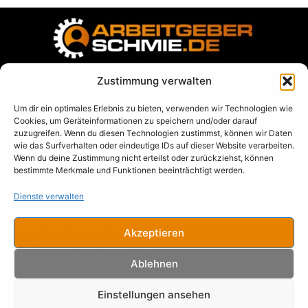
Zustimmung verwalten
Impressum
Um dir ein optimales Erlebnis zu bieten, verwenden wir Technologien wie
Datenschutz
Cookies, um Geräteinformationen zu speichern und/oder darauf
zuzugreifen. Wenn du diesen Technologien zustimmst, können wir Daten
AGB
wie das Surfverhalten oder eindeutige IDs auf dieser Website verarbeiten.
Wenn du deine Zustimmung nicht erteilst oder zurückziehst, können
Blog
bestimmte Merkmale und Funktionen beeinträchtigt werden.
➡️
Termin direkt buchen
Dienste verwalten
Lesbares / Hörbares
Akzeptieren
Buch:
Macht der Struktur
Ablehnen
Hörbuch:
Macht der der Struktur
Einstellungen ansehen
Report:
Wie man Arbeitgebermarken erschafft