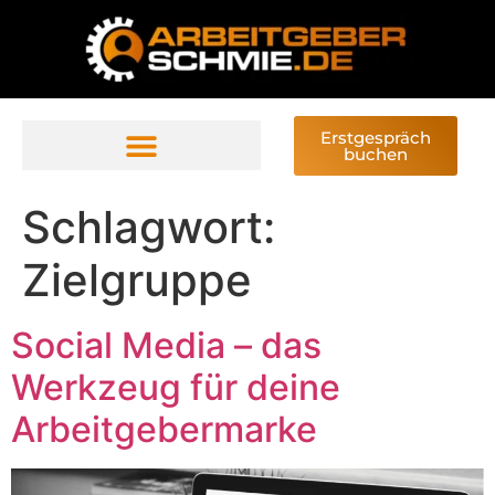
Erstgespräch
buchen
Schlagwort:
Zielgruppe
Social Media – das
Werkzeug für deine
Arbeitgebermarke