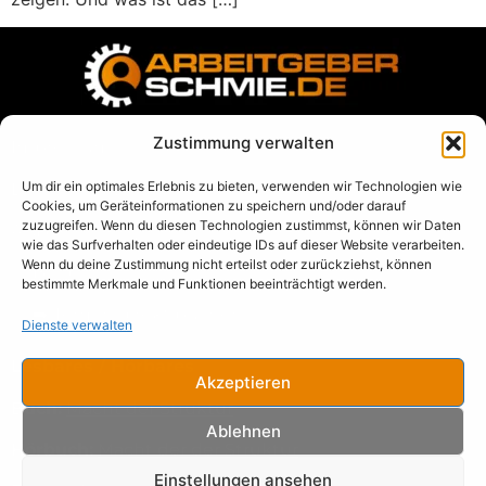
Zustimmung verwalten
Impressum
Um dir ein optimales Erlebnis zu bieten, verwenden wir Technologien wie
Datenschutz
Cookies, um Geräteinformationen zu speichern und/oder darauf
zuzugreifen. Wenn du diesen Technologien zustimmst, können wir Daten
AGB
wie das Surfverhalten oder eindeutige IDs auf dieser Website verarbeiten.
Wenn du deine Zustimmung nicht erteilst oder zurückziehst, können
Blog
bestimmte Merkmale und Funktionen beeinträchtigt werden.
➡️
Termin direkt buchen
Dienste verwalten
Lesbares / Hörbares
Akzeptieren
Buch:
Macht der Struktur
Ablehnen
Hörbuch:
Macht der der Struktur
Einstellungen ansehen