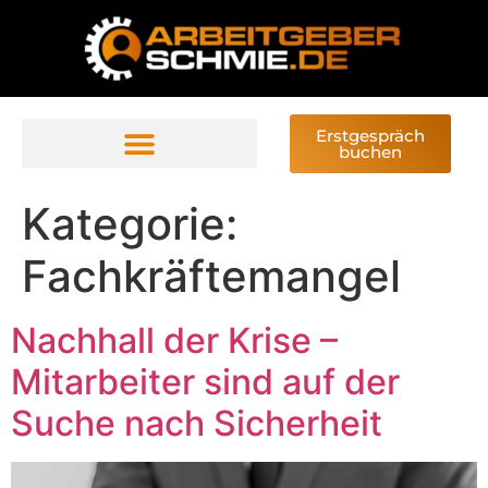
Erstgespräch
buchen
Kategorie:
Fachkräftemangel
Nachhall der Krise –
Mitarbeiter sind auf der
Suche nach Sicherheit