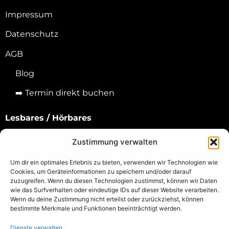
Impressum
Datenschutz
AGB
Blog
➡️
Termin direkt buchen
Lesbares / Hörbares
Buch:
Macht der Struktur
Zustimmung verwalten
Hörbuch:
Macht der der Struktur
Um dir ein optimales Erlebnis zu bieten, verwenden wir Technologien wie
Cookies, um Geräteinformationen zu speichern und/oder darauf
Report:
Wie man Arbeitgebermarken erschafft
zuzugreifen. Wenn du diesen Technologien zustimmst, können wir Daten
wie das Surfverhalten oder eindeutige IDs auf dieser Website verarbeiten.
Wenn du deine Zustimmung nicht erteilst oder zurückziehst, können
bestimmte Merkmale und Funktionen beeinträchtigt werden.
Dienste verwalten